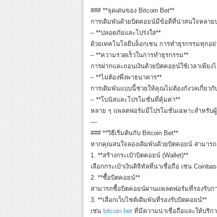
### **จุดเด่นของ Bitcoin Bet**
การเดิมพันด้วยบิตคอยน์มีข้อดีที่น่าสนใจหลาย
– **ปลอดภัยและโปร่งใส**
ด้วยเทคโนโลยีบล็อกเชน การทำธุรกรรมทุกอย่
– **ความรวดเร็วในการทำธุรกรรม**
การฝากและถอนเงินด้วยบิตคอยน์ใช้เวลาเพียงไม่
– **ไม่ต้องพึ่งพาธนาคาร**
การเดิมพันแบบนี้ช่วยให้คุณไม่ต้องกังวลเกี่ยว
– **โบนัสและโปรโมชั่นที่คุ้มค่า**
หลาย ๆ แพลตฟอร์มมีโปรโมชั่นเฉพาะสำหรับผู้ท
—
### **วิธีเริ่มต้นกับ Bitcoin Bet**
หากคุณสนใจลองเดิมพันด้วยบิตคอยน์ สามารถเริ่
1. **สร้างกระเป๋าบิตคอยน์ (Wallet)**
เลือกกระเป๋าเงินดิจิทัลที่น่าเชื่อถือ เช่น Coinb
2. **ซื้อบิตคอยน์**
สามารถซื้อบิตคอยน์ผ่านแพลตฟอร์มที่รองรับการ
3. **เลือกเว็บไซต์เดิมพันที่รองรับบิตคอยน์**
เช่น
bitcoin bet
ที่มีความน่าเชื่อถือและให้บริ