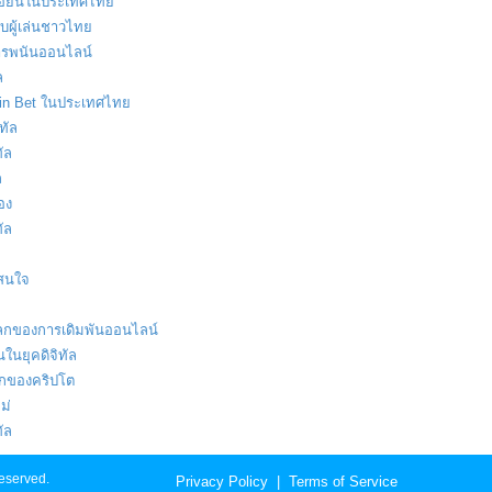
ิทคอยน์ในประเทศไทย
ับผู้เล่นชาวไทย
ารพนันออนไลน์
ล
itcoin Bet ในประเทศไทย
ทัล
ัล
ล
อง
ัล
ี่สนใจ
ยนโลกของการเดิมพันออนไลน์
ในยุคดิจิทัล
ลกของคริปโต
ม่
ัล
reserved.
Privacy Policy
|
Terms of Service